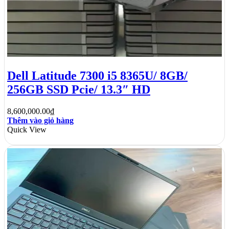
Dell Latitude 7300 i5 8365U/ 8GB/
256GB SSD Pcie/ 13.3″ HD
8,600,000.00
₫
Thêm vào giỏ hàng
Quick View