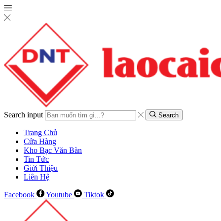
Search input
Search
Trang Chủ
Cửa Hàng
Kho Bạc Văn Bàn
Tin Tức
Giới Thiệu
Liên Hệ
Facebook
Youtube
Tiktok