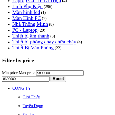
Laptop Cũ Trên 5 Triệu
(4)
Linh Phụ Kiện
(296)
Màn hình led
(1)
Màn Hình PC
(7)
Nhà Thông Minh
(8)
PC - Laptop
(20)
Thiết bị âm thanh
(3)
Thiết bị phòng cháy chữa cháy
(4)
Thiết Bị Văn Phòng
(22)
Filter by price
Min price
Max price
Reset
CÔNG TY
Giới Thiệu
Tuyển Dụng
Đại Lý