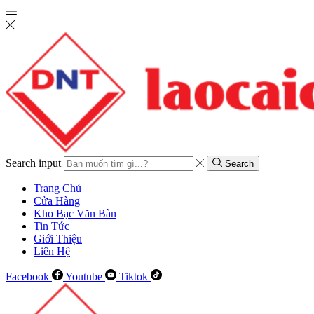
Search input
Search
Trang Chủ
Cửa Hàng
Kho Bạc Văn Bàn
Tin Tức
Giới Thiệu
Liên Hệ
Facebook
Youtube
Tiktok