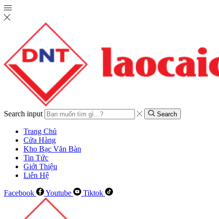
Search input
Search
Trang Chủ
Cửa Hàng
Kho Bạc Văn Bàn
Tin Tức
Giới Thiệu
Liên Hệ
Facebook
Youtube
Tiktok