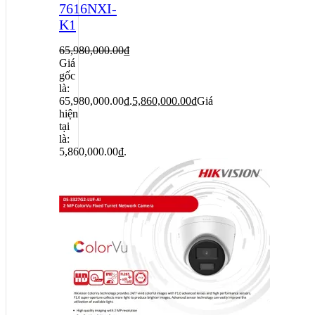
7616NXI-
K1
65,980,000.00
₫
Giá
gốc
là:
65,980,000.00₫.
5,860,000.00
₫
Giá
hiện
tại
là:
5,860,000.00₫.