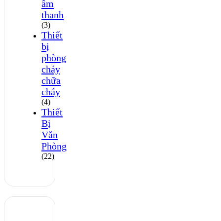
âm
thanh
(3)
Thiết
bị
phòng
cháy
chữa
cháy
(4)
Thiết
Bị
Văn
Phòng
(22)