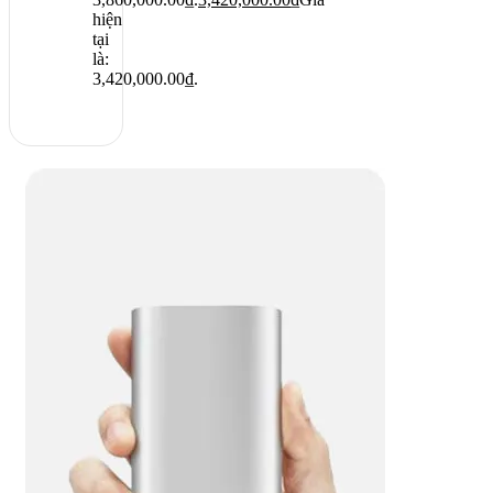
hiện
tại
là:
3,420,000.00₫.