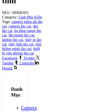
tính
SKU:
HH00303
Category:
Linh Phụ Kiện
Tags:
camera giám sát lào
cai
,
camera lào cai
,
dnt
lào cai
,
hạ tầng mạng lào
cai
,
lắp mạng lào cai
,
laptop lào cai
,
máy in lào
cai
,
máy tính lào cai
,
nhà
thông minh lào cai
,
thiết
bị văn phòng lào cai
Facebook
Twitter
Tumblr
Linkedin
Houzz
Danh
Mục
Camera