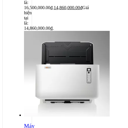
là:
16,500,000.00₫.
14,860,000.00
₫
Giá
hiện
tại
là:
14,860,000.00₫.
Máy