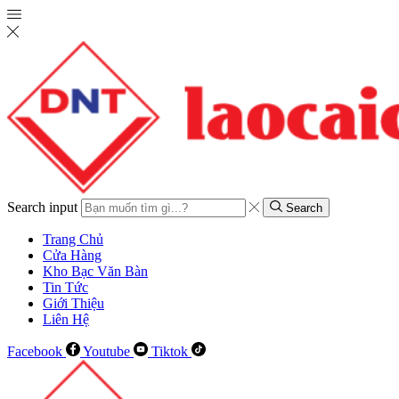
Search input
Search
Trang Chủ
Cửa Hàng
Kho Bạc Văn Bàn
Tin Tức
Giới Thiệu
Liên Hệ
Facebook
Youtube
Tiktok