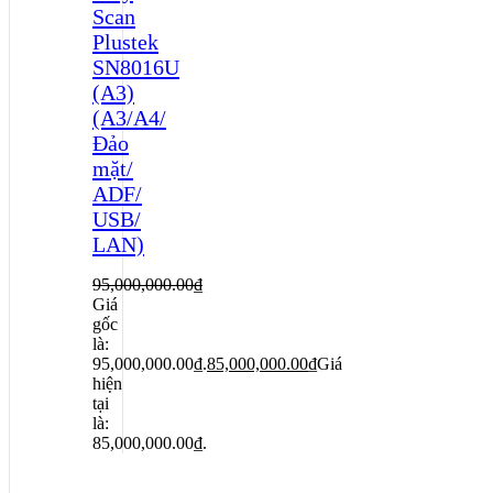
Scan
Plustek
SN8016U
(A3)
(A3/A4/
Đảo
mặt/
ADF/
USB/
LAN)
95,000,000.00
₫
Giá
gốc
là:
95,000,000.00₫.
85,000,000.00
₫
Giá
hiện
tại
là:
85,000,000.00₫.