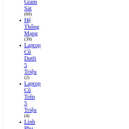
Giám
Sát
(69)
Hệ
Thống
Mạng
(39)
Laptop
Cũ
Dưới
5
Triệu
(2)
Laptop
Cũ
Trên
5
Triệu
(4)
Linh
Phụ