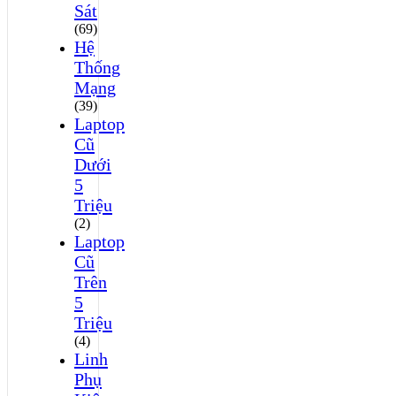
Sát
(69)
Hệ
Thống
Mạng
(39)
Laptop
Cũ
Dưới
5
Triệu
(2)
Laptop
Cũ
Trên
5
Triệu
(4)
Linh
Phụ