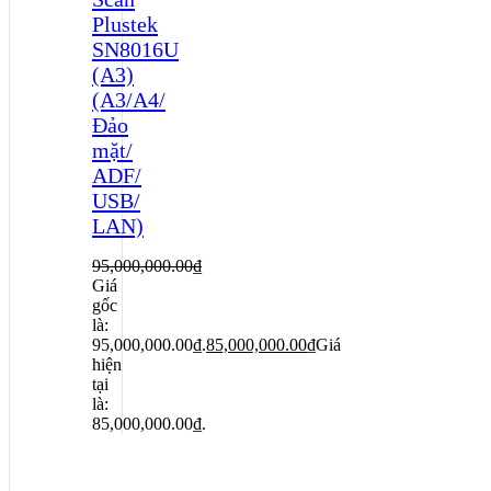
Plustek
SN8016U
(A3)
(A3/A4/
Đảo
mặt/
ADF/
USB/
LAN)
95,000,000.00
₫
Giá
gốc
là:
95,000,000.00₫.
85,000,000.00
₫
Giá
hiện
tại
là:
85,000,000.00₫.