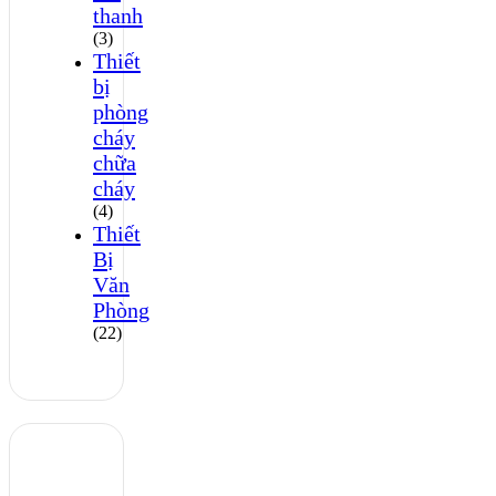
thanh
(3)
Thiết
bị
phòng
cháy
chữa
cháy
(4)
Thiết
Bị
Văn
Phòng
(22)