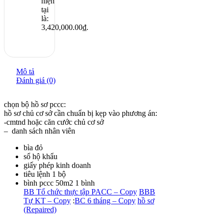
hiện
tại
là:
3,420,000.00₫.
Mô tả
Đánh giá (0)
chọn bộ hồ sơ pccc:
hồ sơ chủ cơ sở cần chuẩn bị kẹp vào phương án:
-cmtnd hoặc căn cước chủ cơ sở
– danh sách nhân viên
bìa đỏ
sổ hộ khẩu
giấy phép kinh doanh
tiêu lệnh 1 bộ
bình pccc 50m2 1 bình
BB Tổ chức thực tập PACC – Copy
BBB
Tự KT – Copy
:
BC 6 tháng – Copy
hồ sơ
(Repaired)