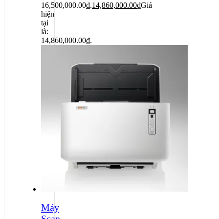
16,500,000.00₫.
14,860,000.00
₫
Giá
hiện
tại
là:
14,860,000.00₫.
Máy
Scan