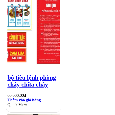
bộ tiêu lệnh phòng
cháy chữa cháy
60,000.00
₫
Thêm vào giỏ hàng
Quick View