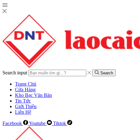
Search input
Search
Trang Chủ
Cửa Hàng
Kho Bạc Văn Bàn
Tin Tức
Giới Thiệu
Liên Hệ
Facebook
Youtube
Tiktok