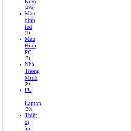
Kiện
(296)
Màn
hình
led
(1)
Màn
Hình
PC
(7)
Nhà
Thông
Minh
(8)
PC
-
Laptop
(20)
Thiết
bị
âm