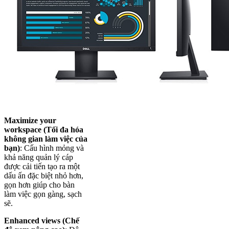
Maximize your
workspace (Tối đa hóa
không gian làm việc của
bạn)
: Cấu hình mỏng và
khả năng quản lý cáp
được cải tiến tạo ra một
dấu ấn đặc biệt nhỏ hơn,
gọn hơn giúp cho bàn
làm việc gọn gàng, sạch
sẽ.
Enhanced views (Chế