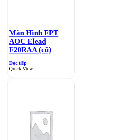
Màn Hình FPT
AOC Elead
F20RAA (cũ)
Đọc tiếp
Quick View