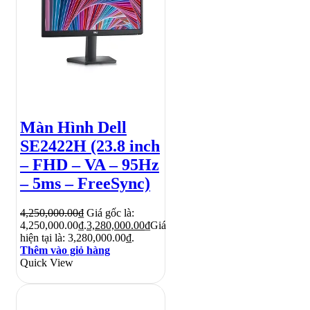
Màn Hình Dell
SE2422H (23.8 inch
– FHD – VA – 95Hz
– 5ms – FreeSync)
4,250,000.00
₫
Giá gốc là:
4,250,000.00₫.
3,280,000.00
₫
Giá
hiện tại là: 3,280,000.00₫.
Thêm vào giỏ hàng
Quick View