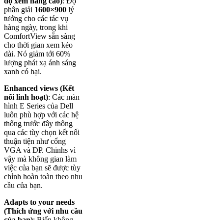
độ xem nâng cao)
: Độ
phân giải
1600×900
lý
tưởng cho các tác vụ
hàng ngày, trong khi
ComfortView sẵn sàng
cho thời gian xem kéo
dài. Nó giảm tới 60%
lượng phát xạ ánh sáng
xanh có hại.
Enhanced views (Kết
nối linh hoạt)
: Các màn
hình E Series của Dell
luôn phù hợp với các hệ
thống trước đây thông
qua các tùy chọn kết nối
thuận tiện như cổng
VGA và DP. Chinhs vì
vậy mà không gian làm
việc của bạn sẽ được tùy
chỉnh hoàn toàn theo nhu
cầu của bạn.
Adapts to your needs
(Thích ứng với nhu cầu
của bạn)
: Biến không