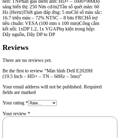
nền: TN
Phân giải điểm ảnh: HD+ – 1600×900
Độ
sáng hiển thị: 250 Nits cd/m2
Tần số quét màn: 60
Hz (Hertz)
Thời gian đáp ứng: 5 ms
Chỉ số màu sắc:
16.7 triệu màu – 72% NTSC – 8 bits FRC
Hỗ trợ
tiêu chuẩn: VESA (100 mm x 100 mm)
Cổng cắm
kết nối: 1xDP 1.2, 1x VGA
Phụ kiện trong hộp:
Dây nguồn, Dây DP to DP
Reviews
There are no reviews yet.
Be the first to review “Màn hình Dell E2020H
(19.5 Inch – HD+ – TN – 60Hz – 5ms)”
Your email address will not be published. Required
fields are marked
Your rating
*
Your review
*