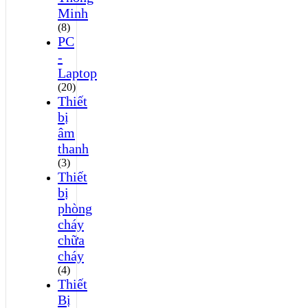
Minh
(8)
PC
-
Laptop
(20)
Thiết
bị
âm
thanh
(3)
Thiết
bị
phòng
cháy
chữa
cháy
(4)
Thiết
Bị