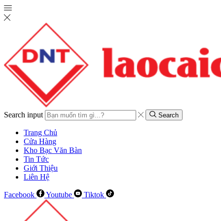
Search input
Search
Trang Chủ
Cửa Hàng
Kho Bạc Văn Bàn
Tin Tức
Giới Thiệu
Liên Hệ
Facebook
Youtube
Tiktok