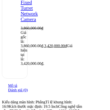
Fixed
Turret
Network
Camera
3,860,000.00
₫
Giá
gốc
là:
3,860,000.00₫.
3,420,000.00
₫
Giá
hiện
tại
là:
3,420,000.00₫.
Mô tả
Đánh giá (0)
Kiểu dáng màn hình: Phẳng
Tỉ lệ khung hình:
16:9
Kích thước mặc định: 19.5 Inch
Công nghệ tấm