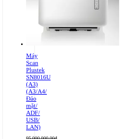
Máy
Scan
Plustek
SN8016U
(A3)
(A3/A4/
Đảo
mặt/
ADF/
USB/
LAN)
95,000,000.00
₫