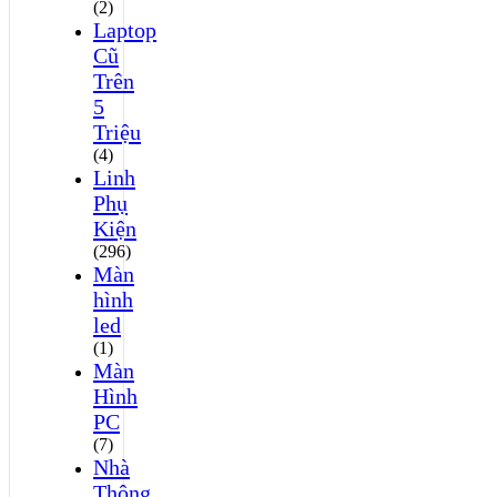
(2)
Laptop
Cũ
Trên
5
Triệu
(4)
Linh
Phụ
Kiện
(296)
Màn
hình
led
(1)
Màn
Hình
PC
(7)
Nhà
Thông