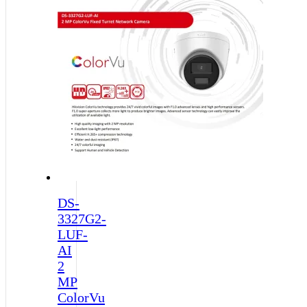
DS-
3327G2-
LUF-
AI
2
MP
ColorVu