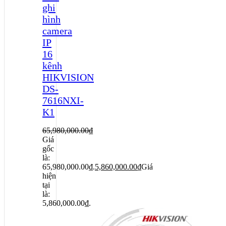
ghi
hình
camera
IP
16
kênh
HIKVISION
DS-
7616NXI-
K1
65,980,000.00
₫
Giá
gốc
là:
65,980,000.00₫.
5,860,000.00
₫
Giá
hiện
tại
là:
5,860,000.00₫.