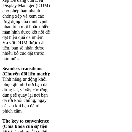
xếp Dễ dàng của Dell
Display Manager (DDM)
cho phép bạn nhanh
chóng xếp và xem các
ứng dụng của mình cạnh
nhau trên một hoặc nhiều
màn hình được kết nối để
đạt hiệu quả đa nhiệm.
Và với DDM được cải
tiến, bạn sẽ nhận được
nhiều bố cục đặt trước
hơn nữa.
Seamless transitions
(Chuyển đổi liền mạch)
:
Tính năng tự động khôi
phục ghi nhớ nơi bạn đã
dừng lại, vì vậy các ứng
dụng sẽ quay lại nơi bạn
đã rời khỏi chúng, ngay
cả sau khi bạn đã rút
phích cắm.
The key to convenience
(Chìa khóa của sự tiện
lợi)
: Các phím tắt có thể