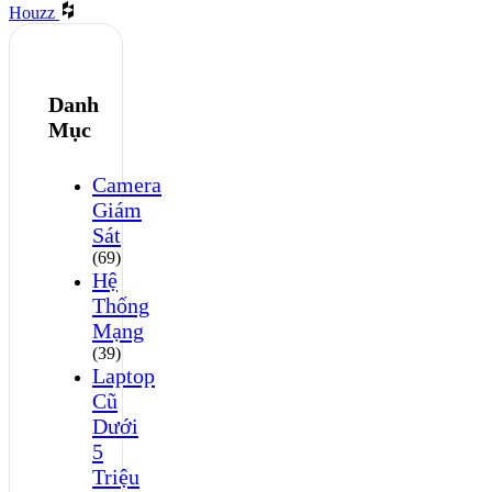
Houzz
Danh
Mục
Camera
Giám
Sát
(69)
Hệ
Thống
Mạng
(39)
Laptop
Cũ
Dưới
5
Triệu