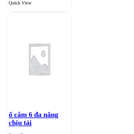
Quick View
ổ cắm 6 đa năng
chịu tải