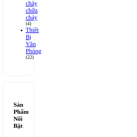
cháy
chữa
cháy
(4)
Thiết
Bị
Văn
Phòng
(22)
Sản
Phẩm
Nổi
Bật