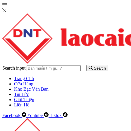
Search input
Search
Trang Chủ
Cửa Hàng
Kho Bạc Văn Bàn
Tin Tức
Giới Thiệu
Liên Hệ
Facebook
Youtube
Tiktok