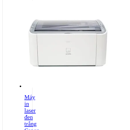
Máy
in
laser
đen
trắng