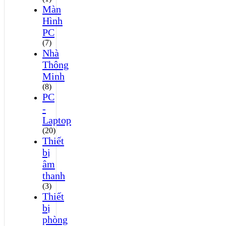
Màn
Hình
PC
(7)
Nhà
Thông
Minh
(8)
PC
-
Laptop
(20)
Thiết
bị
âm
thanh
(3)
Thiết
bị
phòng