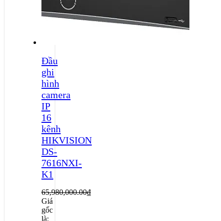
Đầu
ghi
hình
camera
IP
16
kênh
HIKVISION
DS-
7616NXI-
K1
65,980,000.00
₫
Giá
gốc
là: