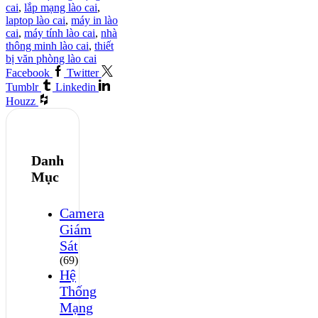
cai
,
lắp mạng lào cai
,
laptop lào cai
,
máy in lào
cai
,
máy tính lào cai
,
nhà
thông minh lào cai
,
thiết
bị văn phòng lào cai
Facebook
Twitter
Tumblr
Linkedin
Houzz
Danh
Mục
Camera
Giám
Sát
(69)
Hệ
Thống
Mạng