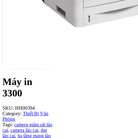
Máy in
3300
SKU:
HH00394
Category:
Thiết Bị Văn
Phòng
Tags:
camera giám sát lào
cai
,
camera lào cai
,
dnt
lào cai
,
hạ tầng mạng lào