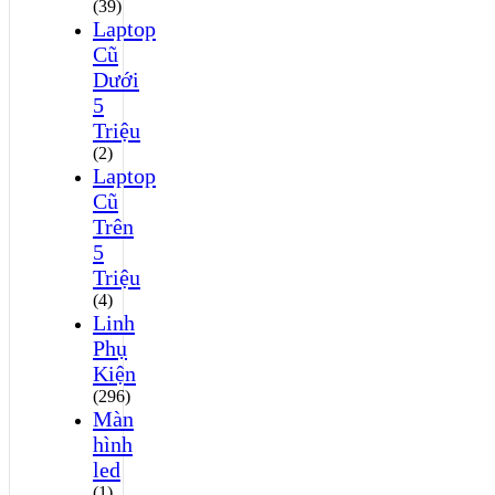
(39)
Laptop
Cũ
Dưới
5
Triệu
(2)
Laptop
Cũ
Trên
5
Triệu
(4)
Linh
Phụ
Kiện
(296)
Màn
hình
led
(1)