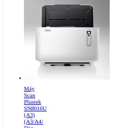
Máy
Scan
Plustek
SN8016U
(A3)
(A3/A4/