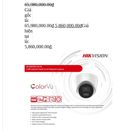
65,980,000.00
₫
Giá
gốc
là:
65,980,000.00₫.
5,860,000.00
₫
Giá
hiện
tại
là:
5,860,000.00₫.