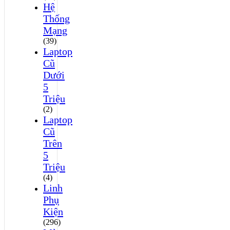
Hệ
Thống
Mạng
(39)
Laptop
Cũ
Dưới
5
Triệu
(2)
Laptop
Cũ
Trên
5
Triệu
(4)
Linh
Phụ
Kiện
(296)