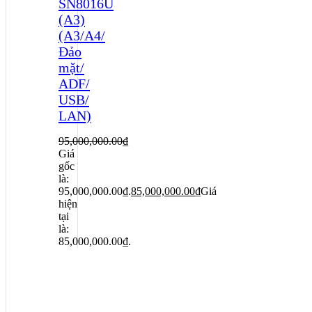
SN8016U
(A3)
(A3/A4/
Đảo
mặt/
ADF/
USB/
LAN)
95,000,000.00
₫
Giá
gốc
là:
95,000,000.00₫.
85,000,000.00
₫
Giá
hiện
tại
là:
85,000,000.00₫.