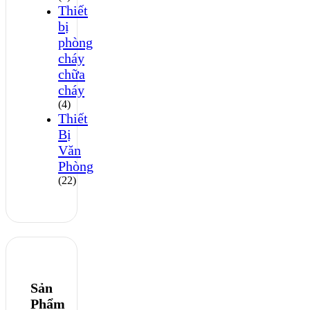
Thiết
bị
phòng
cháy
chữa
cháy
(4)
Thiết
Bị
Văn
Phòng
(22)
Sản
Phẩm