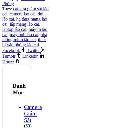
Phòng
Tags:
camera giám sát lào
cai
,
camera lào cai
,
dnt
lào cai
,
hạ tầng mạng lào
cai
,
lắp mạng lào cai
,
laptop lào cai
,
máy in lào
cai
,
máy tính lào cai
,
nhà
thông minh lào cai
,
thiết
bị văn phòng lào cai
Facebook
Twitter
Tumblr
Linkedin
Houzz
Danh
Mục
Camera
Giám
Sát
(69)