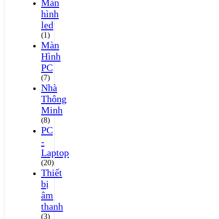
Màn
hình
led
(1)
Màn
Hình
PC
(7)
Nhà
Thông
Minh
(8)
PC
-
Laptop
(20)
Thiết
bị
âm
thanh
(3)