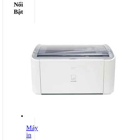
Nổi
Bật
Máy
in