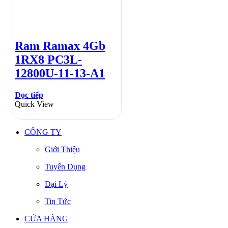
Ram Ramax 4Gb
1RX8 PC3L-
12800U-11-13-A1
Đọc tiếp
Quick View
CÔNG TY
Giới Thiệu
Tuyển Dụng
Đại Lý
Tin Tức
CỬA HÀNG