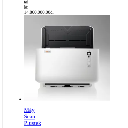
tại
là:
14,860,000.00₫.
Máy
Scan
Plustek