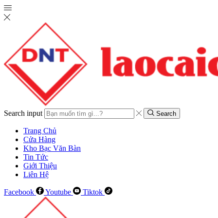
Search input
Search
Trang Chủ
Cửa Hàng
Kho Bạc Văn Bàn
Tin Tức
Giới Thiệu
Liên Hệ
Facebook
Youtube
Tiktok