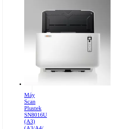
Máy
Scan
Plustek
SN8016U
(A3)
(A3/A4/