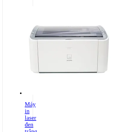
Máy
in
laser
đen
trắng