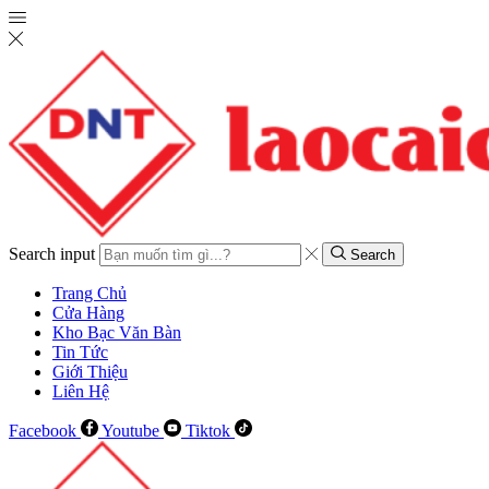
Search input
Search
Trang Chủ
Cửa Hàng
Kho Bạc Văn Bàn
Tin Tức
Giới Thiệu
Liên Hệ
Facebook
Youtube
Tiktok