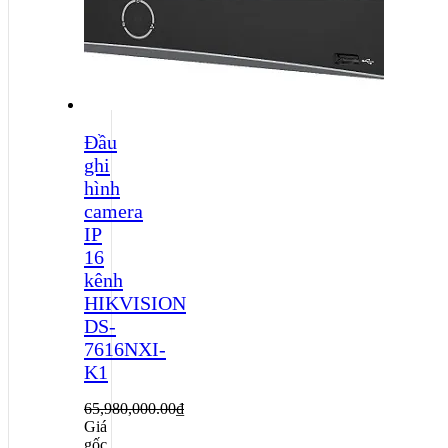
Đầu
ghi
hình
camera
IP
16
kênh
HIKVISION
DS-
7616NXI-
K1
65,980,000.00
₫
Giá
gốc