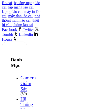
lào cai
,
hạ tầng mạng lào
cai
,
lắp mạng lào cai
,
laptop lào cai
,
máy in lào
cai
,
máy tính lào cai
,
nhà
thông minh lào cai
,
thiết
bị văn phòng lào cai
Facebook
Twitter
Tumblr
Linkedin
Houzz
Danh
Mục
Camera
Giám
Sát
(69)
Hệ
Thống