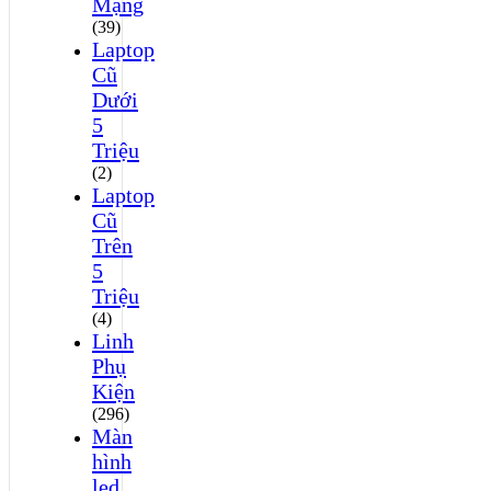
Mạng
(39)
Laptop
Cũ
Dưới
5
Triệu
(2)
Laptop
Cũ
Trên
5
Triệu
(4)
Linh
Phụ
Kiện
(296)
Màn
hình
led