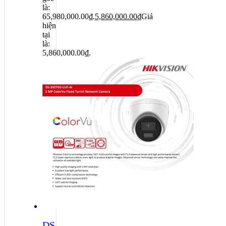
là:
65,980,000.00₫.
5,860,000.00
₫
Giá
hiện
tại
là:
5,860,000.00₫.
DS-