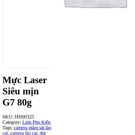
Mực Laser
Siêu mịn
G7 80g
SKU:
HH00325
Category:
Linh Phụ Kiện
Tags:
camera giám sát lào
cai
,
camera lào cai
,
dnt