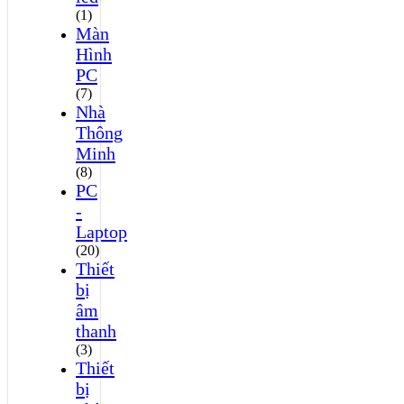
(1)
Màn
Hình
PC
(7)
Nhà
Thông
Minh
(8)
PC
-
Laptop
(20)
Thiết
bị
âm
thanh
(3)
Thiết
bị