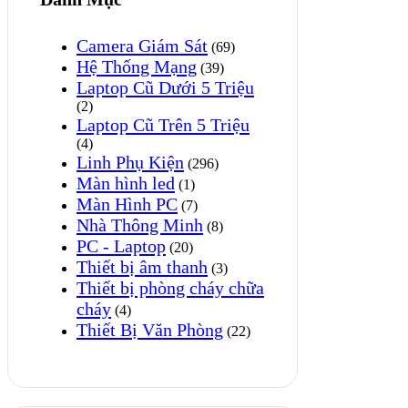
Camera Giám Sát
(69)
Hệ Thống Mạng
(39)
Laptop Cũ Dưới 5 Triệu
(2)
Laptop Cũ Trên 5 Triệu
(4)
Linh Phụ Kiện
(296)
Màn hình led
(1)
Màn Hình PC
(7)
Nhà Thông Minh
(8)
PC - Laptop
(20)
Thiết bị âm thanh
(3)
Thiết bị phòng cháy chữa
cháy
(4)
Thiết Bị Văn Phòng
(22)