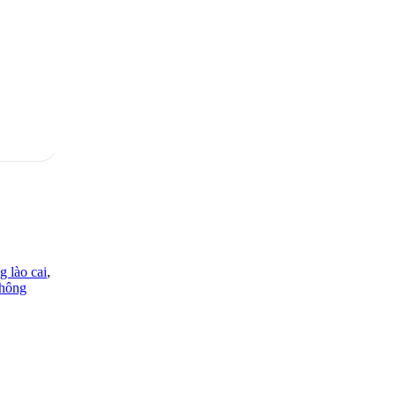
g lào cai
,
thông