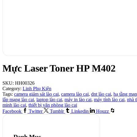
Mực Laser Toner HP M402
SKU:
HH00326
Category:
Linh Phụ Kiện
Tags:
camera giám sát lào cai
,
camera lào cai
,
dnt lào cai
,
hạ tầng mạn
lắp mạng lào cai
,
laptop lào cai
,
máy in lào cai
,
máy tính lào cai
,
nhà 
minh lào cai
,
thiết bị văn phòng lào cai
Facebook
Twitter
Tumblr
Linkedin
Houzz
Danh Mục