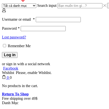
Search input
Username or email
*
Password
*
Lost password?
Remember Me
Log in
or sign in with a social network
Facebook
Wishlist
Please, enable Wishlist.
0
0
No products in the cart.
Return To Shop
Free shipping over 49$
Danh Mục