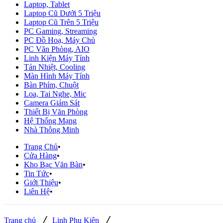
Laptop, Tablet
Laptop Cũ Dưới 5 Triệu
Laptop Cũ Trên 5 Triệu
PC Gaming, Streaming
PC Đồ Hoạ, Máy Chủ
PC Văn Phòng, AIO
Linh Kiện Máy Tính
Tản Nhiệt, Cooling
Màn Hình Máy Tính
Bàn Phím, Chuột
Loa, Tai Nghe, Mic
Camera Giám Sát
Thiết Bị Văn Phòng
Hệ Thống Mạng
Nhà Thông Minh
Trang Chủ
Cửa Hàng
Kho Bạc Văn Bàn
Tin Tức
Giới Thiệu
Liên Hệ
/
/
Trang chủ
Linh Phụ Kiện