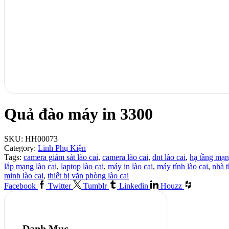
Quả đào máy in 3300
SKU:
HH00073
Category:
Linh Phụ Kiện
Tags:
camera giám sát lào cai
,
camera lào cai
,
dnt lào cai
,
hạ tầng mạn
lắp mạng lào cai
,
laptop lào cai
,
máy in lào cai
,
máy tính lào cai
,
nhà 
minh lào cai
,
thiết bị văn phòng lào cai
Facebook
Twitter
Tumblr
Linkedin
Houzz
Danh Mục