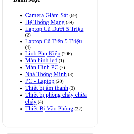
Camera Giám Sát
(69)
Hệ Thống Mạng
(39)
Laptop Cũ Dưới 5 Triệu
(2)
Laptop Cũ Trên 5 Triệu
(4)
Linh Phụ Kiện
(296)
Màn hình led
(1)
Màn Hình PC
(7)
Nhà Thông Minh
(8)
PC - Laptop
(20)
Thiết bị âm thanh
(3)
Thiết bị phòng cháy chữa
cháy
(4)
Thiết Bị Văn Phòng
(22)