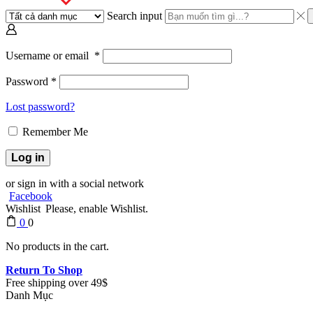
Search input
Username or email
*
Password
*
Lost password?
Remember Me
Log in
or sign in with a social network
Facebook
Wishlist
Please, enable Wishlist.
0
0
No products in the cart.
Return To Shop
Free shipping over 49$
Danh Mục