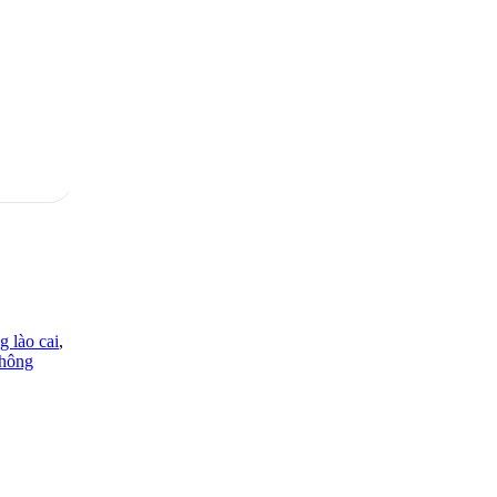
g lào cai
,
thông