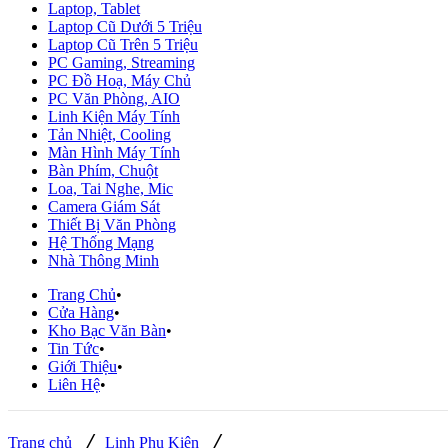
Laptop, Tablet
Laptop Cũ Dưới 5 Triệu
Laptop Cũ Trên 5 Triệu
PC Gaming, Streaming
PC Đồ Hoạ, Máy Chủ
PC Văn Phòng, AIO
Linh Kiện Máy Tính
Tản Nhiệt, Cooling
Màn Hình Máy Tính
Bàn Phím, Chuột
Loa, Tai Nghe, Mic
Camera Giám Sát
Thiết Bị Văn Phòng
Hệ Thống Mạng
Nhà Thông Minh
Trang Chủ
Cửa Hàng
Kho Bạc Văn Bàn
Tin Tức
Giới Thiệu
Liên Hệ
/
/
Trang chủ
Linh Phụ Kiện