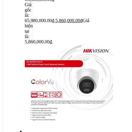
Giá
gốc
là:
65,980,000.00₫.
5,860,000.00
₫
Giá
hiện
tại
là:
5,860,000.00₫.