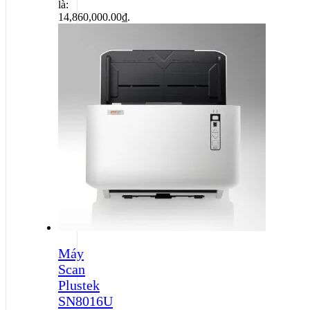
là:
14,860,000.00₫.
Máy
Scan
Plustek
SN8016U