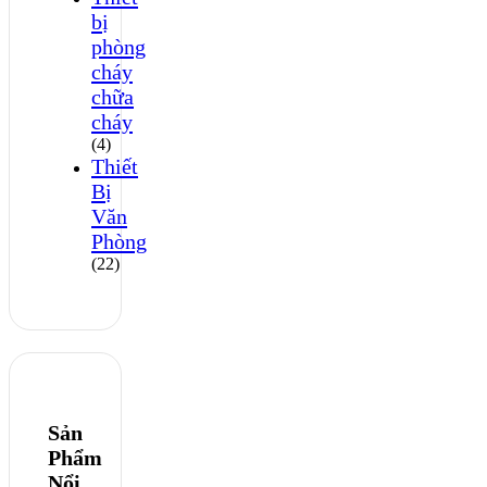
bị
phòng
cháy
chữa
cháy
(4)
Thiết
Bị
Văn
Phòng
(22)
Sản
Phẩm
Nổi