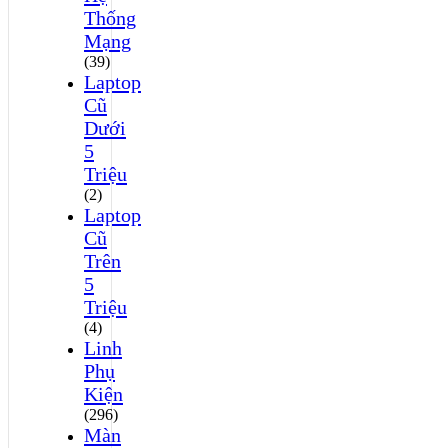
Thống
Mạng
(39)
Laptop
Cũ
Dưới
5
Triệu
(2)
Laptop
Cũ
Trên
5
Triệu
(4)
Linh
Phụ
Kiện
(296)
Màn