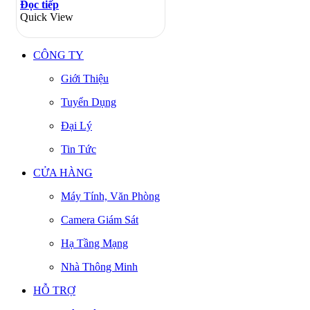
Đọc tiếp
Quick View
CÔNG TY
Giới Thiệu
Tuyển Dụng
Đại Lý
Tin Tức
CỬA HÀNG
Máy Tính, Văn Phòng
Camera Giám Sát
Hạ Tầng Mạng
Nhà Thông Minh
HỖ TRỢ