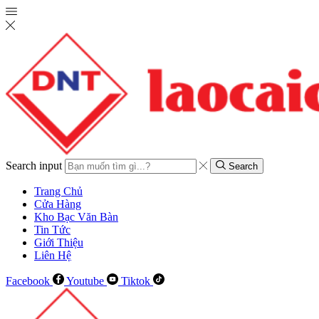
Search input
Search
Trang Chủ
Cửa Hàng
Kho Bạc Văn Bàn
Tin Tức
Giới Thiệu
Liên Hệ
Facebook
Youtube
Tiktok