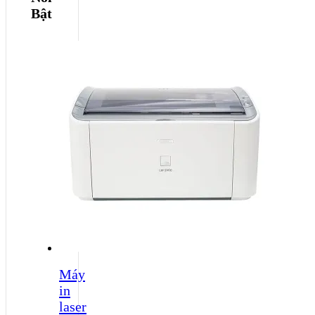
Bật
Máy
in
laser