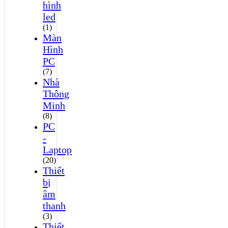
hình
led
(1)
Màn
Hình
PC
(7)
Nhà
Thông
Minh
(8)
PC
-
Laptop
(20)
Thiết
bị
âm
thanh
(3)
Thiết