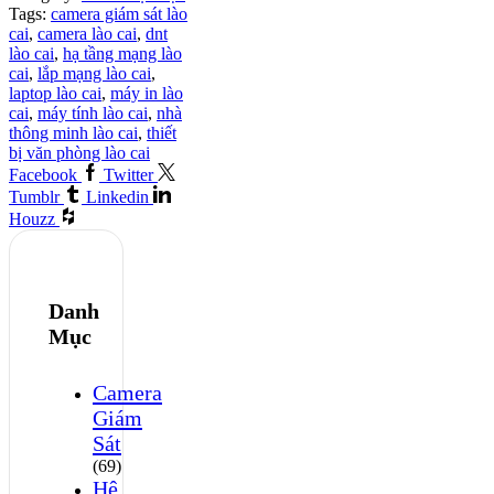
Tags:
camera giám sát lào
cai
,
camera lào cai
,
dnt
lào cai
,
hạ tầng mạng lào
cai
,
lắp mạng lào cai
,
laptop lào cai
,
máy in lào
cai
,
máy tính lào cai
,
nhà
thông minh lào cai
,
thiết
bị văn phòng lào cai
Facebook
Twitter
Tumblr
Linkedin
Houzz
Danh
Mục
Camera
Giám
Sát
(69)
Hệ