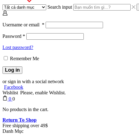
Search input
Username or email
*
Password
*
Lost password?
Remember Me
Log in
or sign in with a social network
Facebook
Wishlist
Please, enable Wishlist.
0
0
No products in the cart.
Return To Shop
Free shipping over 49$
Danh Mục