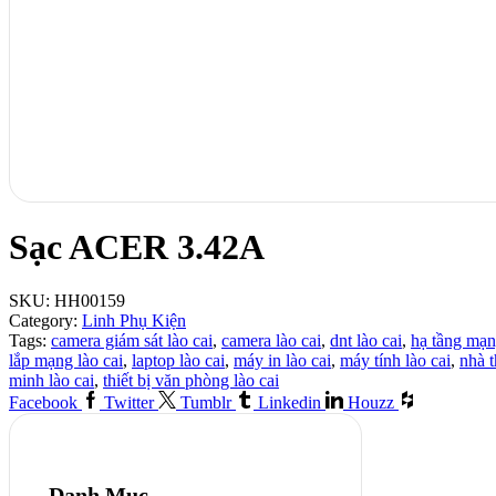
Sạc ACER 3.42A
SKU:
HH00159
Category:
Linh Phụ Kiện
Tags:
camera giám sát lào cai
,
camera lào cai
,
dnt lào cai
,
hạ tầng mạn
lắp mạng lào cai
,
laptop lào cai
,
máy in lào cai
,
máy tính lào cai
,
nhà 
minh lào cai
,
thiết bị văn phòng lào cai
Facebook
Twitter
Tumblr
Linkedin
Houzz
Danh Mục