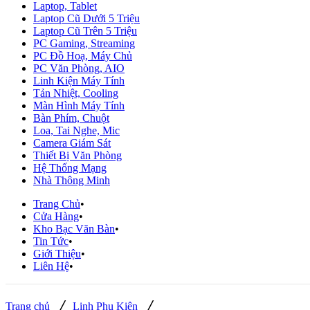
Laptop, Tablet
Laptop Cũ Dưới 5 Triệu
Laptop Cũ Trên 5 Triệu
PC Gaming, Streaming
PC Đồ Hoạ, Máy Chủ
PC Văn Phòng, AIO
Linh Kiện Máy Tính
Tản Nhiệt, Cooling
Màn Hình Máy Tính
Bàn Phím, Chuột
Loa, Tai Nghe, Mic
Camera Giám Sát
Thiết Bị Văn Phòng
Hệ Thống Mạng
Nhà Thông Minh
Trang Chủ
Cửa Hàng
Kho Bạc Văn Bàn
Tin Tức
Giới Thiệu
Liên Hệ
/
/
Trang chủ
Linh Phụ Kiện