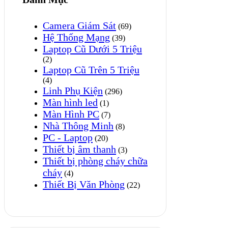
Camera Giám Sát
(69)
Hệ Thống Mạng
(39)
Laptop Cũ Dưới 5 Triệu
(2)
Laptop Cũ Trên 5 Triệu
(4)
Linh Phụ Kiện
(296)
Màn hình led
(1)
Màn Hình PC
(7)
Nhà Thông Minh
(8)
PC - Laptop
(20)
Thiết bị âm thanh
(3)
Thiết bị phòng cháy chữa
cháy
(4)
Thiết Bị Văn Phòng
(22)