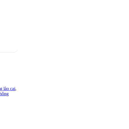
g lào cai
,
thông