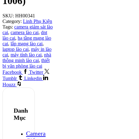
1006)
SKU:
HH00341
Category:
Linh Phụ Kiện
Tags:
camera giám sát lào
cai
,
camera lào cai
,
dnt
lào cai
,
hạ tầng mạng lào
cai
,
lắp mạng lào cai
,
laptop lào cai
,
máy in lào
cai
,
máy tính lào cai
,
nhà
thông minh lào cai
,
thiết
bị văn phòng lào cai
Facebook
Twitter
Tumblr
Linkedin
Houzz
Danh
Mục
Camera