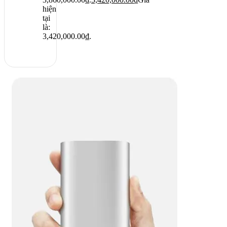
hiện
tại
là:
3,420,000.00₫.