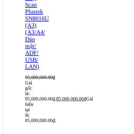
Scan
Plustek
SN8016U
(A3)
(A3/A4/
Đảo
mặt/
ADF/
USB/
LAN)
95,000,000.00
₫
Giá
gốc
là:
95,000,000.00₫.
85,000,000.00
₫
Giá
hiện
tại
là:
85,000,000.00₫.