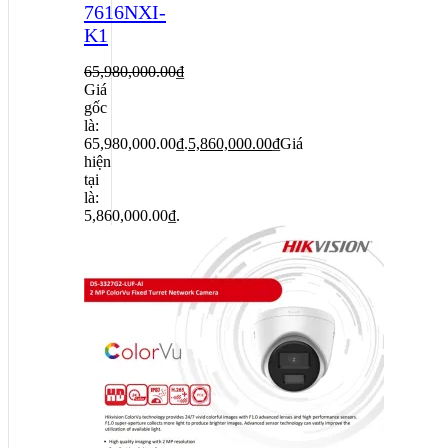
7616NXI-
K1
65,980,000.00
₫
Giá
gốc
là:
65,980,000.00₫.
5,860,000.00
₫
Giá
hiện
tại
là:
5,860,000.00₫.