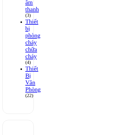
âm
thanh
(3)
Thiết
bị
phòng
cháy
chữa
cháy
(4)
Thiết
Bị
Văn
Phòng
(22)