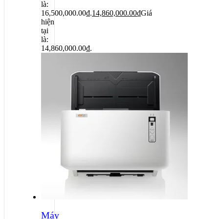
là:
16,500,000.00₫.
14,860,000.00
₫
Giá
hiện
tại
là:
14,860,000.00₫.
Máy