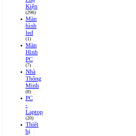
Kiện
(296)
Màn
hình
led
(1)
Màn
Hình
PC
(7)
Nhà
Thông
Minh
(8)
PC
-
Laptop
(20)
Thiết
bị