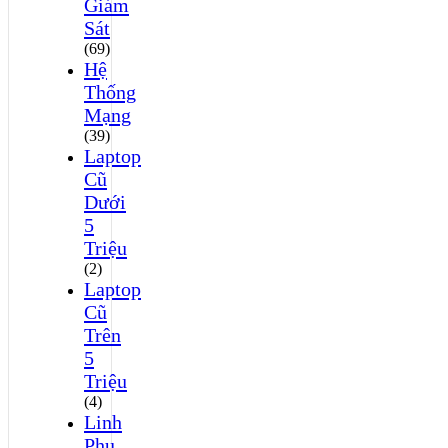
Giám
Sát
(69)
Hệ
Thống
Mạng
(39)
Laptop
Cũ
Dưới
5
Triệu
(2)
Laptop
Cũ
Trên
5
Triệu
(4)
Linh
Phụ