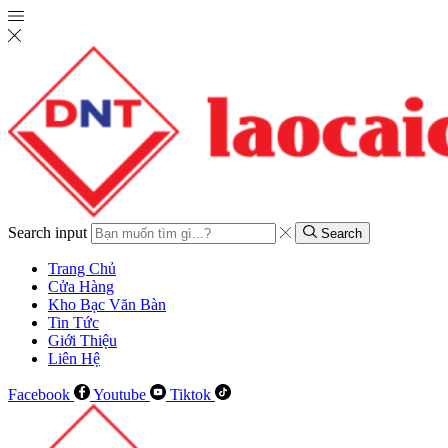
Search input
Search
Trang Chủ
Cửa Hàng
Kho Bạc Văn Bàn
Tin Tức
Giới Thiệu
Liên Hệ
Facebook
Youtube
Tiktok