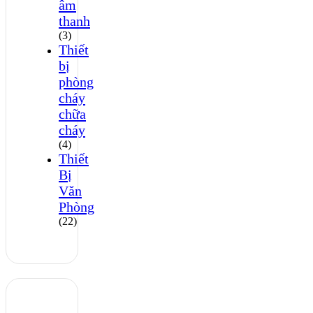
âm
thanh
(3)
Thiết
bị
phòng
cháy
chữa
cháy
(4)
Thiết
Bị
Văn
Phòng
(22)