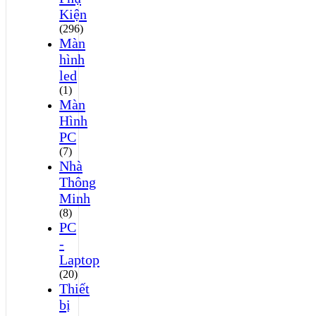
Kiện
(296)
Màn
hình
led
(1)
Màn
Hình
PC
(7)
Nhà
Thông
Minh
(8)
PC
-
Laptop
(20)
Thiết
bị