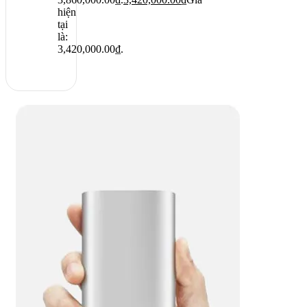
hiện
tại
là:
3,420,000.00₫.