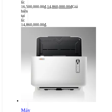
là:
16,500,000.00₫.
14,860,000.00
₫
Giá
hiện
tại
là:
14,860,000.00₫.
Máy