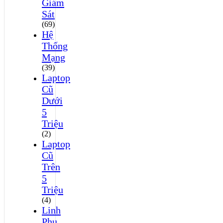
Giám
Sát
(69)
Hệ
Thống
Mạng
(39)
Laptop
Cũ
Dưới
5
Triệu
(2)
Laptop
Cũ
Trên
5
Triệu
(4)
Linh
Phụ