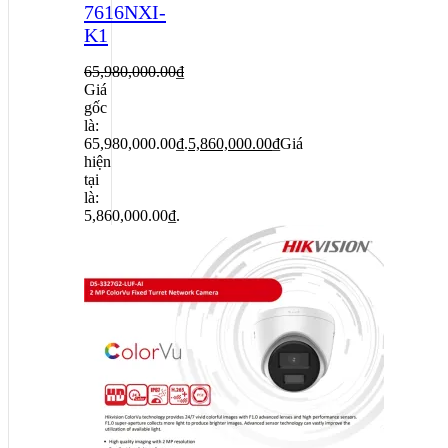
7616NXI-
K1
65,980,000.00
₫
Giá
gốc
là:
65,980,000.00₫.
5,860,000.00
₫
Giá
hiện
tại
là:
5,860,000.00₫.