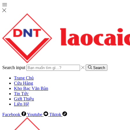
Search input
Search
Trang Chủ
Cửa Hàng
Kho Bạc Văn Bàn
Tin Tức
Giới Thiệu
Liên Hệ
Facebook
Youtube
Tiktok