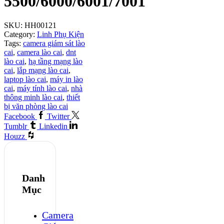
5500/6000/6001/7001
SKU:
HH00121
Category:
Linh Phụ Kiện
Tags:
camera giám sát lào
cai
,
camera lào cai
,
dnt
lào cai
,
hạ tầng mạng lào
cai
,
lắp mạng lào cai
,
laptop lào cai
,
máy in lào
cai
,
máy tính lào cai
,
nhà
thông minh lào cai
,
thiết
bị văn phòng lào cai
Facebook
Twitter
Tumblr
Linkedin
Houzz
Danh
Mục
Camera