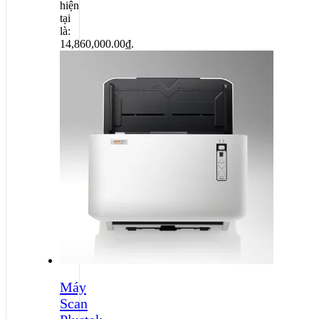
hiện
tại
là:
14,860,000.00₫.
Máy
Scan