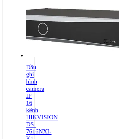
Đầu
ghi
hình
camera
IP
16
kênh
HIKVISION
DS-
7616NXI-
K1