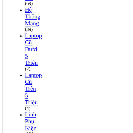
(69)
Hệ
Thống
Mạng
(39)
Laptop
Cũ
Dưới
5
Triệu
(2)
Laptop
Cũ
Trên
5
Triệu
(4)
Linh
Phụ
Kiện