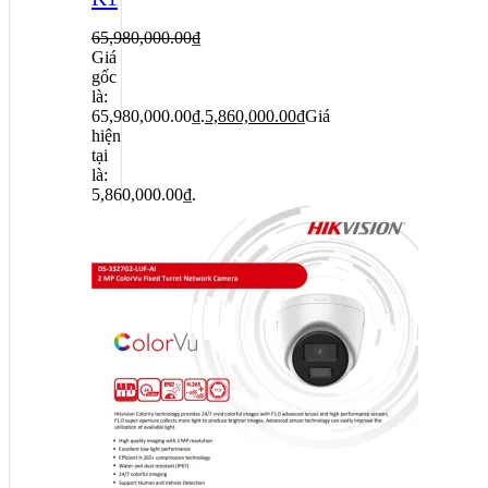
65,980,000.00
₫
Giá
gốc
là:
65,980,000.00₫.
5,860,000.00
₫
Giá
hiện
tại
là:
5,860,000.00₫.