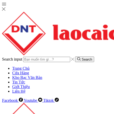
Search input
Search
Trang Chủ
Cửa Hàng
Kho Bạc Văn Bàn
Tin Tức
Giới Thiệu
Liên Hệ
Facebook
Youtube
Tiktok