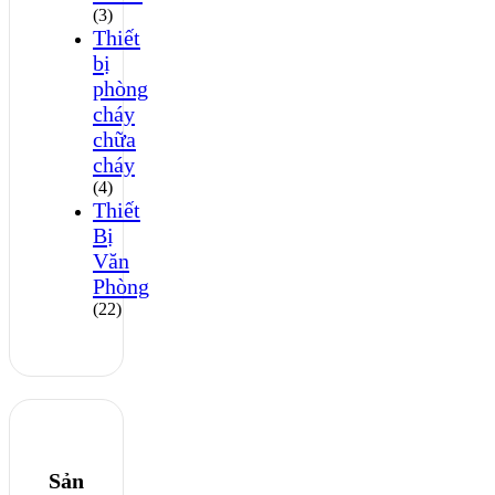
(3)
Thiết
bị
phòng
cháy
chữa
cháy
(4)
Thiết
Bị
Văn
Phòng
(22)
Sản