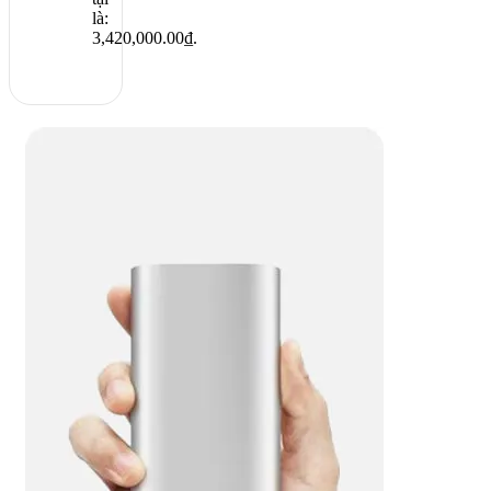
là:
3,420,000.00₫.