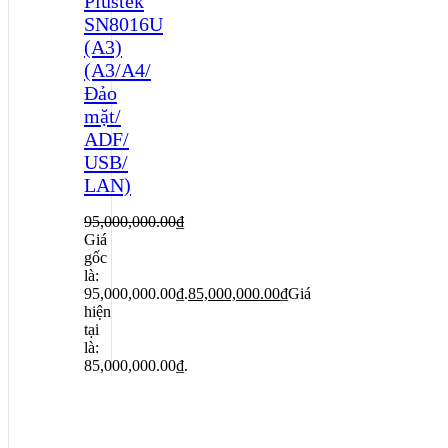
Plustek
SN8016U
(A3)
(A3/A4/
Đảo
mặt/
ADF/
USB/
LAN)
95,000,000.00
₫
Giá
gốc
là:
95,000,000.00₫.
85,000,000.00
₫
Giá
hiện
tại
là:
85,000,000.00₫.