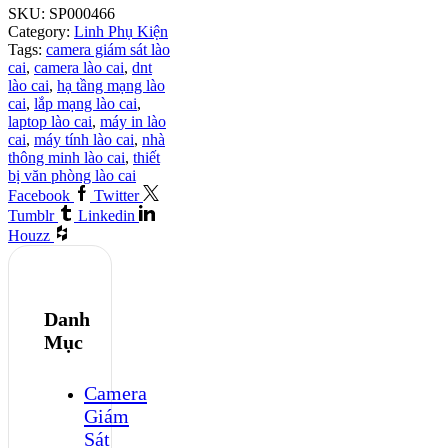
SKU:
SP000466
Category:
Linh Phụ Kiện
Tags:
camera giám sát lào
cai
,
camera lào cai
,
dnt
lào cai
,
hạ tầng mạng lào
cai
,
lắp mạng lào cai
,
laptop lào cai
,
máy in lào
cai
,
máy tính lào cai
,
nhà
thông minh lào cai
,
thiết
bị văn phòng lào cai
Facebook
Twitter
Tumblr
Linkedin
Houzz
Danh
Mục
Camera
Giám
Sát