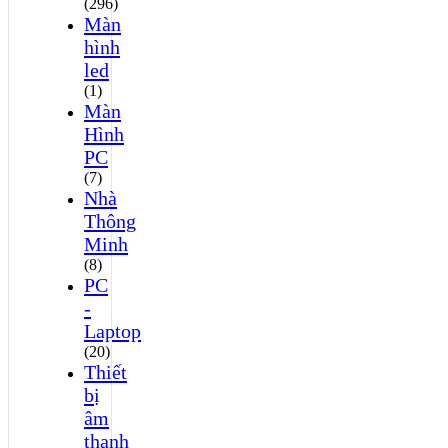
(296)
Màn
hình
led
(1)
Màn
Hình
PC
(7)
Nhà
Thông
Minh
(8)
PC
-
Laptop
(20)
Thiết
bị
âm
thanh