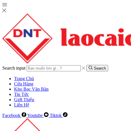
Search input
Search
Trang Chủ
Cửa Hàng
Kho Bạc Văn Bàn
Tin Tức
Giới Thiệu
Liên Hệ
Facebook
Youtube
Tiktok