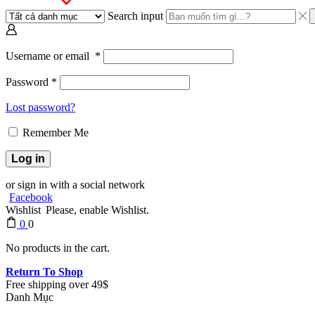
Search input
Username or email
*
Password
*
Lost password?
Remember Me
Log in
or sign in with a social network
Facebook
Wishlist
Please, enable Wishlist.
0
0
No products in the cart.
Return To Shop
Free shipping over 49$
Danh Mục