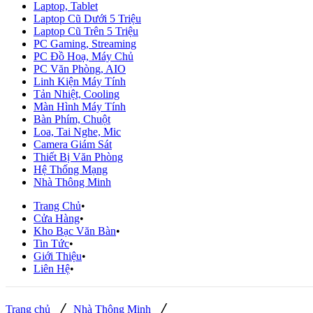
Laptop, Tablet
Laptop Cũ Dưới 5 Triệu
Laptop Cũ Trên 5 Triệu
PC Gaming, Streaming
PC Đồ Hoạ, Máy Chủ
PC Văn Phòng, AIO
Linh Kiện Máy Tính
Tản Nhiệt, Cooling
Màn Hình Máy Tính
Bàn Phím, Chuột
Loa, Tai Nghe, Mic
Camera Giám Sát
Thiết Bị Văn Phòng
Hệ Thống Mạng
Nhà Thông Minh
Trang Chủ
Cửa Hàng
Kho Bạc Văn Bàn
Tin Tức
Giới Thiệu
Liên Hệ
/
/
Trang chủ
Nhà Thông Minh