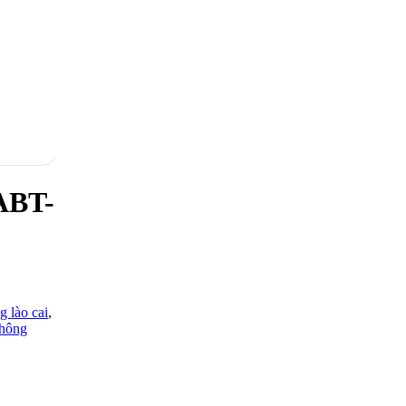
ABT-
g lào cai
,
thông