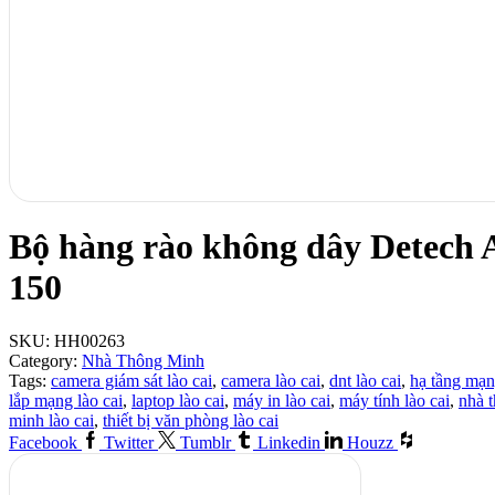
Bộ hàng rào không dây Detech 
150
SKU:
HH00263
Category:
Nhà Thông Minh
Tags:
camera giám sát lào cai
,
camera lào cai
,
dnt lào cai
,
hạ tầng mạn
lắp mạng lào cai
,
laptop lào cai
,
máy in lào cai
,
máy tính lào cai
,
nhà 
minh lào cai
,
thiết bị văn phòng lào cai
Facebook
Twitter
Tumblr
Linkedin
Houzz