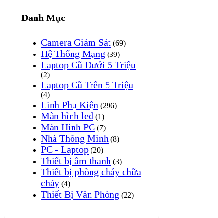
Danh Mục
Camera Giám Sát
(69)
Hệ Thống Mạng
(39)
Laptop Cũ Dưới 5 Triệu
(2)
Laptop Cũ Trên 5 Triệu
(4)
Linh Phụ Kiện
(296)
Màn hình led
(1)
Màn Hình PC
(7)
Nhà Thông Minh
(8)
PC - Laptop
(20)
Thiết bị âm thanh
(3)
Thiết bị phòng cháy chữa
cháy
(4)
Thiết Bị Văn Phòng
(22)