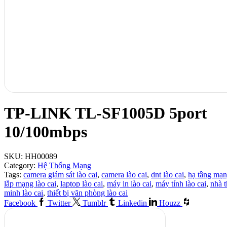
TP-LINK TL-SF1005D 5port
10/100mbps
SKU:
HH00089
Category:
Hệ Thống Mạng
Tags:
camera giám sát lào cai
,
camera lào cai
,
dnt lào cai
,
hạ tầng mạn
lắp mạng lào cai
,
laptop lào cai
,
máy in lào cai
,
máy tính lào cai
,
nhà 
minh lào cai
,
thiết bị văn phòng lào cai
Facebook
Twitter
Tumblr
Linkedin
Houzz