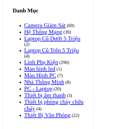
Danh Mục
Camera Giám Sát
(69)
Hệ Thống Mạng
(39)
Laptop Cũ Dưới 5 Triệu
(2)
Laptop Cũ Trên 5 Triệu
(4)
Linh Phụ Kiện
(296)
Màn hình led
(1)
Màn Hình PC
(7)
Nhà Thông Minh
(8)
PC - Laptop
(20)
Thiết bị âm thanh
(3)
Thiết bị phòng cháy chữa
cháy
(4)
Thiết Bị Văn Phòng
(22)