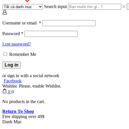
Search input
Username or email
*
Password
*
Lost password?
Remember Me
Log in
or sign in with a social network
Facebook
Wishlist
Please, enable Wishlist.
0
0
No products in the cart.
Return To Shop
Free shipping over 49$
Danh Mục