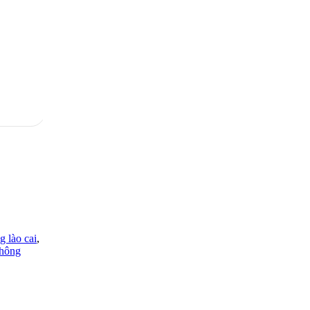
g lào cai
,
thông