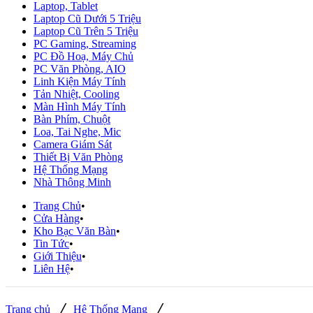
Laptop, Tablet
Laptop Cũ Dưới 5 Triệu
Laptop Cũ Trên 5 Triệu
PC Gaming, Streaming
PC Đồ Hoạ, Máy Chủ
PC Văn Phòng, AIO
Linh Kiện Máy Tính
Tản Nhiệt, Cooling
Màn Hình Máy Tính
Bàn Phím, Chuột
Loa, Tai Nghe, Mic
Camera Giám Sát
Thiết Bị Văn Phòng
Hệ Thống Mạng
Nhà Thông Minh
Trang Chủ
Cửa Hàng
Kho Bạc Văn Bàn
Tin Tức
Giới Thiệu
Liên Hệ
/
/
Trang chủ
Hệ Thống Mạng